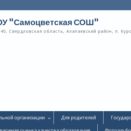
У "Самоцветская СОШ"
40, Свердловская область, Алапаевский район, п. Кур
льной организации
Для родителей
Государ
висимая оценка качества образования
Фотоальб