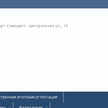
орт-Самоцвет, Центральная ул., 15
ственная итоговая аттестация
омы
Видеоархив