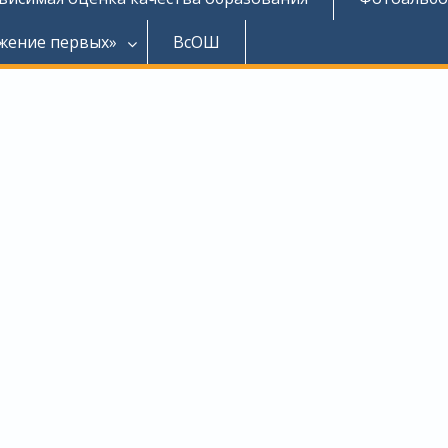
жение первых»
ВсОШ