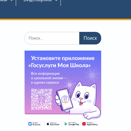
Поиск
по: