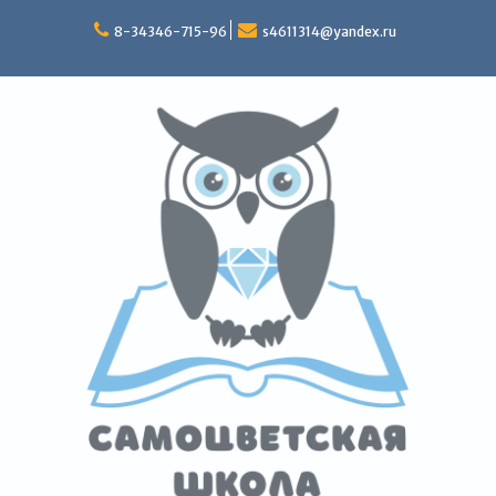
Перейти
к
8-34346-715-96
s4611314@yandex.ru
содержимому