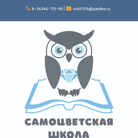
Перейти
к
8-34346-715-96
s4611314@yandex.ru
содержимому