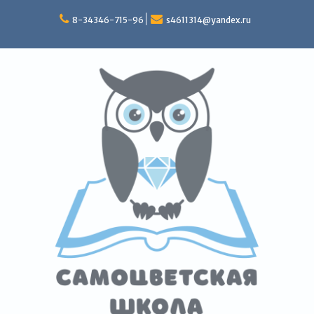
Перейти
к
8-34346-715-96
s4611314@yandex.ru
содержимому