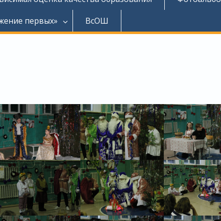
жение первых»
ВсОШ