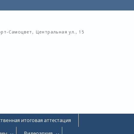
орт-Самоцвет, Центральная ул., 15
ственная итоговая аттестация
омы
Видеоархив