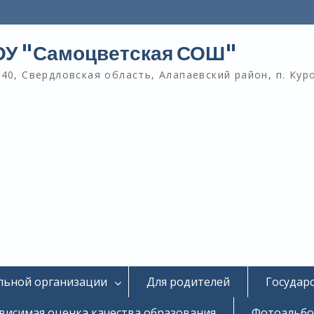
У "Самоцветская СОШ"
40, Свердловская область, Алапаевский район, п. Кур
льной организации
Для родителей
Государ
висимая оценка качества образования
Фотоальб